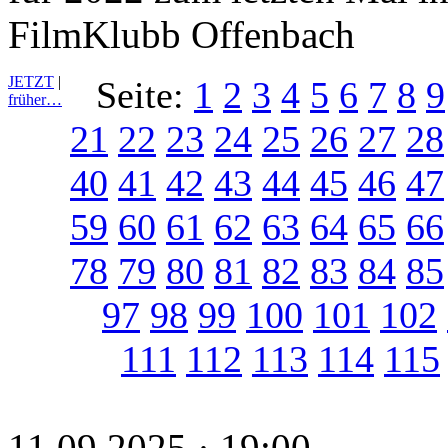
FilmKlubb Offenbach
JETZT
|
Seite:
1
2
3
4
5
6
7
8
9
früher…
21
22
23
24
25
26
27
28
40
41
42
43
44
45
46
47
59
60
61
62
63
64
65
66
78
79
80
81
82
83
84
85
97
98
99
100
101
102
111
112
113
114
115
11.09.2025 · 19:00