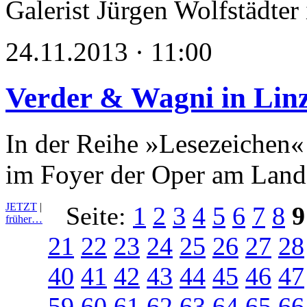
Galerist Jürgen Wolfstädter
24.11.2013 · 11:00
Verder & Wagni in Lin
In der Reihe »Lesezeichen«
im Foyer der Oper am Lande
JETZT
|
Seite:
1
2
3
4
5
6
7
8
9
früher…
21
22
23
24
25
26
27
28
40
41
42
43
44
45
46
47
59
60
61
62
63
64
65
66