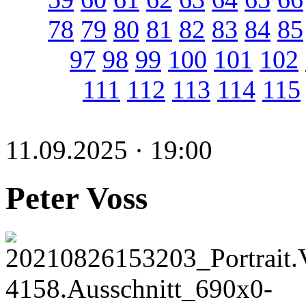
78
79
80
81
82
83
84
85
97
98
99
100
101
102
111
112
113
114
115
11.09.2025 · 19:00
Peter Voss