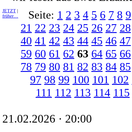
JETZT
|
Seite:
1
2
3
4
5
6
7
8
9
früher…
21
22
23
24
25
26
27
28
40
41
42
43
44
45
46
47
59
60
61
62
63
64
65
66
78
79
80
81
82
83
84
85
97
98
99
100
101
102
111
112
113
114
115
21.02.2026 · 20:00