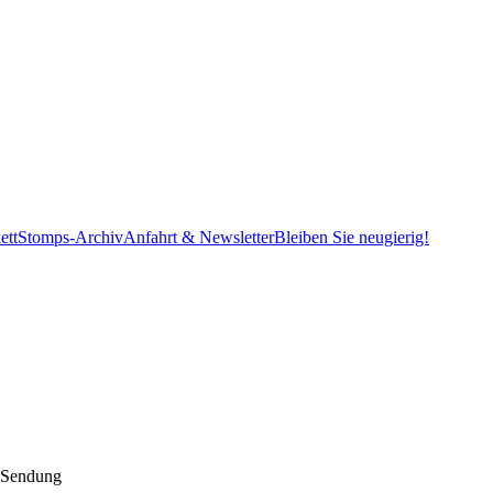
ett
Stomps-Archiv
Anfahrt & Newsletter
Bleiben Sie neugierig!
. Sendung