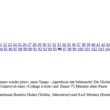
1
22
23
24
25
26
27
28
29
30
31
32
33
34
35
36
37
38
39
40
41
42
43
84
85
86
87
88
89
90
91
92
93
94
95
96
97
98
99
100
101
102
103
10
mmer wieder jetzt«, tanzt Tango – irgendwas mit Sehnsucht! Die Dichte
Gitarre) in einer »Collage à trois« auf. Dauer 75 Minuten ohne Pause
gemeinsam Beatrice Hutter
(Violine, Akkordeon) und
Axel Wienker
(Kontr