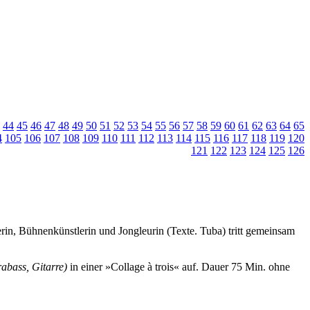
44
45
46
47
48
49
50
51
52
53
54
55
56
57
58
59
60
61
62
63
64
65
4
105
106
107
108
109
110
111
112
113
114
115
116
117
118
119
120
121
122
123
124
125
126
rin, Bühnenkünstlerin und Jongleurin (Texte. Tuba) tritt gemeinsam
abass, Gitarre)
in einer »Collage à trois« auf.
Dauer 75 Min. ohne