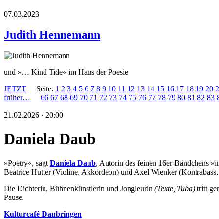
07.03.2023
Judith Hennemann
und »… Kind Tide« im Haus der Poesie
JETZT
|
Seite:
1
2
3
4
5
6
7
8
9
10
11
12
13
14
15
16
17
18
19
20
2
früher…
66
67
68
69
70
71
72
73
74
75
76
77
78
79
80
81
82
83
21.02.2026 · 20:00
Daniela Daub
»Poetry«, sagt
Daniela Daub
, Autorin des feinen 16er-Bändchens »i
Beatrice Hutter (Violine, Akkordeon) und Axel Wienker (Kontrabass, 
Die Dichterin, Bühnenkünstlerin und Jongleurin
(Texte, Tuba)
tritt 
Pause.
Kulturca
fé Daubringen