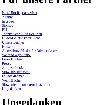
Neu-Ulm liegt am Meer
20jahre
hausbau
Stomps
EH
Tanzbär von Jutta Schubert
Bilder-Galerie Peter Sichel
Unsere Bücher
Kutsche
Atemschutz-Maske für Bücher-Leser
We read – you tube
Luise Büchner
Presse
europeanbooks
Slowenischer Wein
Fallada-Roman
Wein-Bücher
Slowenien in unserem Programm
Ungedanken
Ungedanken