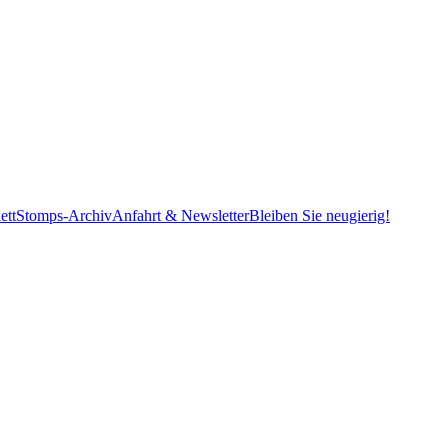
ett
Stomps-Archiv
Anfahrt & Newsletter
Bleiben Sie neugierig!