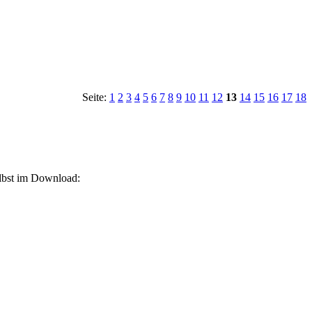
Seite:
1
2
3
4
5
6
7
8
9
10
11
12
13
14
15
16
17
18
elbst im Download: