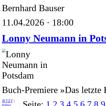
Bernhard Bauser
11.04.2026 · 18:00
Lonny Neumann in Po
Buch-Premiere »Das letzte 
JETZT
|
Seite:
1
2
3
4
5
6
7
8
9
früher…