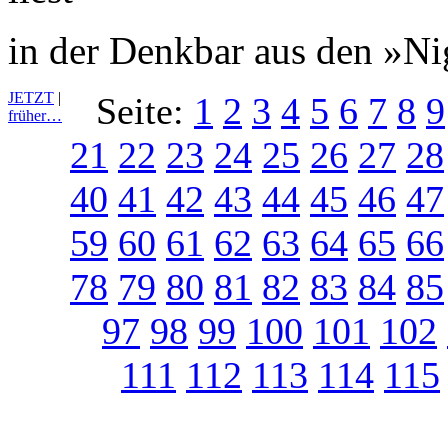
in der Denkbar aus den »N
JETZT
|
Seite:
1
2
3
4
5
6
7
8
9
früher…
21
22
23
24
25
26
27
28
40
41
42
43
44
45
46
47
59
60
61
62
63
64
65
66
78
79
80
81
82
83
84
85
97
98
99
100
101
102
111
112
113
114
115