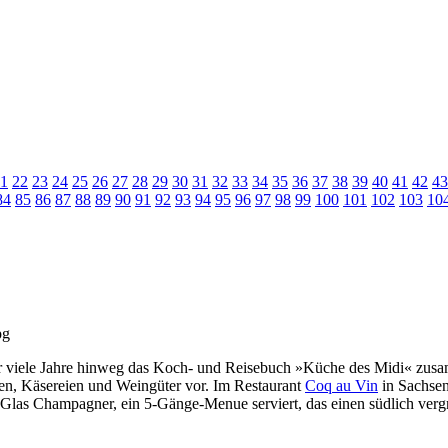
1
22
23
24
25
26
27
28
29
30
31
32
33
34
35
36
37
38
39
40
41
42
43
84
85
86
87
88
89
90
91
92
93
94
95
96
97
98
99
100
101
102
103
10
er viele Jahre hinweg das Koch- und Reisebuch »Küche des Midi« zus
en, Käsereien und Weingüter vor. Im Restaurant
Coq au Vin
in Sachsen
las Champagner, ein 5-Gänge-Menue serviert, das einen südlich verg