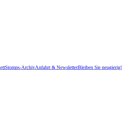
ett
Stomps-Archiv
Anfahrt & Newsletter
Bleiben Sie neugierig!