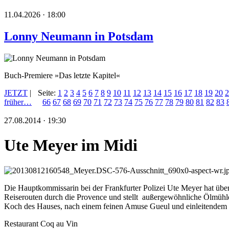
11.04.2026 · 18:00
Lonny Neumann in Potsdam
Buch-Premiere »Das letzte Kapitel«
JETZT
|
Seite:
1
2
3
4
5
6
7
8
9
10
11
12
13
14
15
16
17
18
19
20
2
früher…
66
67
68
69
70
71
72
73
74
75
76
77
78
79
80
81
82
83
27.08.2014 · 19:30
Ute Meyer im Midi
Die Hauptkommissarin bei der Frankfurter Polizei Ute Meyer hat üb
Reiserouten durch die Provence und stellt außergewöhnliche Ölmühl
Koch des Hauses, nach einem feinen Amuse Gueul und einleitendem G
Restaurant Coq au Vin