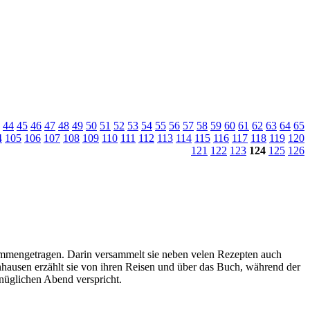
44
45
46
47
48
49
50
51
52
53
54
55
56
57
58
59
60
61
62
63
64
65
4
105
106
107
108
109
110
111
112
113
114
115
116
117
118
119
120
121
122
123
124
125
126
ammengetragen. Darin versammelt sie neben velen Rezepten auch
hausen erzählt sie von ihren Reisen und über das Buch, während der
nüglichen Abend verspricht.