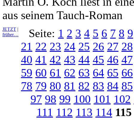
Martin O. Koch liest in ein
aus seinem Tauch-Roman
JETZT
|
Seite:
1
2
3
4
5
6
7
8
9
früher…
21
22
23
24
25
26
27
28
40
41
42
43
44
45
46
47
59
60
61
62
63
64
65
66
78
79
80
81
82
83
84
85
97
98
99
100
101
102
111
112
113
114
115