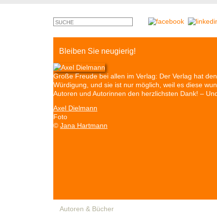
Bleiben Sie neugierig!
Große Freude bei allen im Verlag: Der Verlag hat 
Würdigung, und sie ist nur möglich, weil es diese w
Autoren und Autorinnen den herzlichsten Dank! – U
Axel Dielmann
Foto
©
Jana Hartmann
Autoren & Bücher
Veranstaltungen
Presse
P