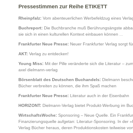
Pressestimmen zur Reihe ETIKETT
Rheinpfalz:
Vom abenteuerlichen Werbefeldzug eines Verla
Buchreport:
Die Buchbranche muß Berührungsängste abbaue
sie sich in einen kulturellen Kontext einbauen können ...
Frankfurter Neue Presse:
Neuer Frankfurter Verlag sorgt f
AKT:
Verlag zu entdecken!
Young Miss:
Mit der Pille veränderte sich die Literatur – zu
axel dielmann-verlag
Börsenblatt des Deutschen Buchandels:
Dielmann beschr
Bücher verbreiten zu können, die ihm Spaß machen
Frankfurter Neue Presse:
Literatur auch in der Eisenbahn
HORIZONT:
Dielmann-Verlag bietet Produkt-Werbung im Bu
WirtschaftsWoche:
Sponsoring – Neue Quelle. Ein Frankfurte
Finanzierungsquelle aufgetan: Literatur-Sponsoring. In der »
Verlag Bücher heraus, deren Produktionskosten teilweise v