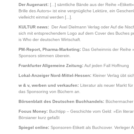
Der Augenarzt:
[...] sämtliche Bände aus der Reihe »Etikett
Brille des Autors« ist eine vergnügliche Lektüre, ein Geschenk
vielleicht einmal werden [...].
KULTUR news:
Der Axel Dielmann Verlag oder Auf die Nisch
sich mit entsprechendem Logo auf dem Cover des Buches prä
is Who der deutschen Wirtschaft.
PM-Report, Pharma-Marketing:
Das Geheimnis der Reihe »E
Sponsors stimmen überein.
Frankfurter Allgemeine Zeitung:
Auf jeden Fall Hoffnung
Lokal-Anzeiger Nord-Mittel-Hessen:
Kleiner Verlag übt sic
w & v, werben und verkaufen:
Literatur als neuer Markt fü
das Sponsoring von Büchern an.
Börsenblatt des Deutschen Buchhandels:
Büchermacher 
Focus Money:
Buchtipp – Geschichte vom Geld: »Ein literar
Börsianer kurz gefaßt
Spiegel online:
Sponsoren-Etikett als Buchcover. Verleger A