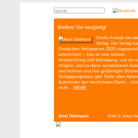
Bleiben Sie neugierig!
Große Freude bei all
Verlag: Der Verlag ha
Deutschen Verlagspreis 2025 zugespro
bekommen! – Das ist eine schöne
Auszeichnung und Würdigung, und sie is
möglich, weil es diese wunderbaren Auto
und Autoren und ihre großartigen Büche
Verlagsprogramm gibt: Dafür allen Autor
Autorinnen den herzlichsten Dank! – Un
nicht…
MEHR
Axel Dielmann
Foto
©
Jana H
Autoren & Bücher
Veranstaltungen
P