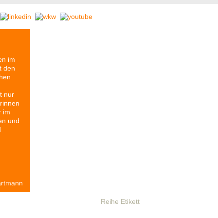
en im
t den
chen
t nur
rinnen
r im
en und
d
artmann
resse
Partner
Geschichte
Reihe Etikett
Stomps-Archiv
Anfah