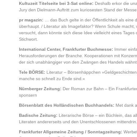
Kultuzeit Titelseite bei 3-Sat online:
Deshalb erkor die una
Jury den Dielmann-Auftritt zum kuriosesten Stand der Messe
pr magazin:
… das Buch gelte in der Öffentlichkeit als eine d
überhaupt. / Literatur als Imagefaktor? Wenn Schule macht, 
versucht, dann könnte sich diese Idee vielleicht eines Tages
Stichwort.
International Center, Frankfurter Buchmesse:
Immer einfal
Herausforderungen der Branche. Kooperationen mit Konzern
der sich unabhängiger von den Zwängen des Handels wähnt
Tele BÖRSE:
Literatur – Börsenhäppchen »Geldgeschichte
manche so schnell zu Ende sind.«
Nürnberger Zeitung:
Der Roman zur Bahn – Ein Frankfurter 
sponsern
Börsenblatt des Holländischen Buchhandels:
Met dank a
Badische Zeitung:
Literarische Börse – ein Büchlein, das al
Literaten andererseits und den Unentschlossenen mittendrin
Frankfurter Allgemeine Zeitung / Sonntagzeitung:
Werbefl