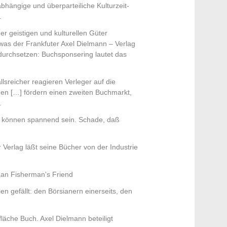
bhängige und überparteiliche Kulturzeit-
.
er geistigen und kulturellen Güter
was der Frankfuter Axel Dielmann – Verlag
 durchsetzen: Buchsponsering lautet das
lsreicher reagieren Verleger auf die
en […] fördern einen zweiten Buchmarkt,
.
n können spannend sein. Schade, daß
Verlag läßt seine Bücher von der Industrie
an Fisherman's Friend
len gefällt: den Börsianern einerseits, den
.
äche Buch. Axel Dielmann beteiligt