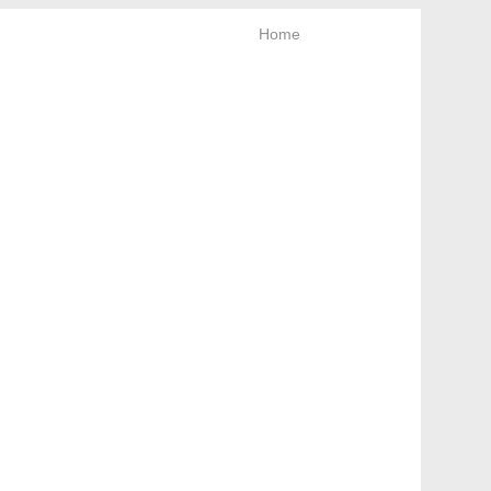
Home
rt & Newsletter
Bleiben Sie neugierig!