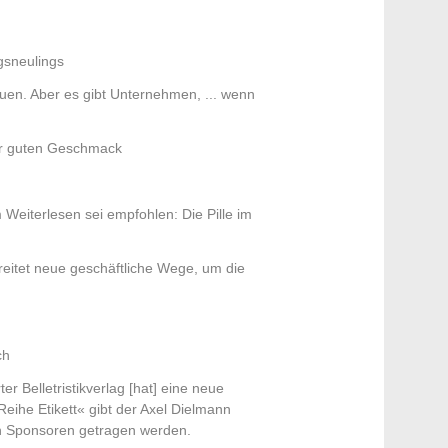
gsneulings
n. Aber es gibt Unternehmen, ... wenn
ür guten Geschmack
m Weiterlesen sei empfohlen: Die Pille im
eitet neue geschäftliche Wege, um die
ch
r Belletristikverlag [hat] eine neue
Reihe Etikett« gibt der Axel Dielmann
on Sponsoren getragen werden.