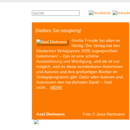
Bleiben Sie neugierig!
Große Freude bei allen im
Verlag: Der Verlag hat den
Deutschen Verlagspreis 2025 zugesprochen
bekommen! – Das ist eine schöne
Auszeichnung und Würdigung, und sie ist nur
möglich, weil es diese wunderbaren Autorinnen
und Autoren und ihre großartigen Bücher im
Verlagsprogramm gibt: Dafür allen Autoren und
Autorinnen den herzlichsten Dank! – Und
nicht…
MEHR
Axel Dielmann
Foto
©
Jana Hartmann
Autoren & Bücher
Veranstaltungen
Presse
P