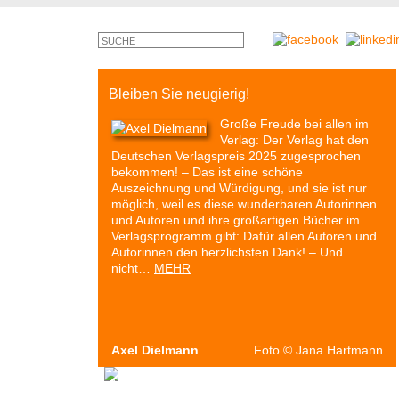
Bleiben Sie neugierig!
Große Freude bei allen im
Verlag: Der Verlag hat den
Deutschen Verlagspreis 2025 zugesprochen
bekommen! – Das ist eine schöne
Auszeichnung und Würdigung, und sie ist nur
möglich, weil es diese wunderbaren Autorinnen
und Autoren und ihre großartigen Bücher im
Verlagsprogramm gibt: Dafür allen Autoren und
Autorinnen den herzlichsten Dank! – Und
nicht…
MEHR
Axel Dielmann
Foto
©
Jana Hartmann
Autoren & Bücher
Veranstaltungen
Presse
P