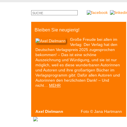
Bleiben Sie neugierig!
Große Freude bei allen im
Verlag: Der Verlag hat den
Deutschen Verlagspreis 2025 zugesprochen
bekommen! – Das ist eine schöne
Auszeichnung und Würdigung, und sie ist nur
möglich, weil es diese wunderbaren Autorinnen
und Autoren und ihre großartigen Bücher im
Verlagsprogramm gibt: Dafür allen Autoren und
Autorinnen den herzlichsten Dank! – Und
nicht…
MEHR
Axel Dielmann
Foto
©
Jana Hartmann
Autoren & Bücher
Veranstaltungen
Presse
P