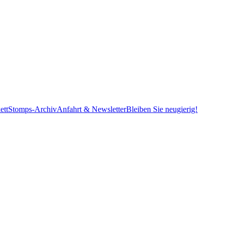
ett
Stomps-Archiv
Anfahrt & Newsletter
Bleiben Sie neugierig!