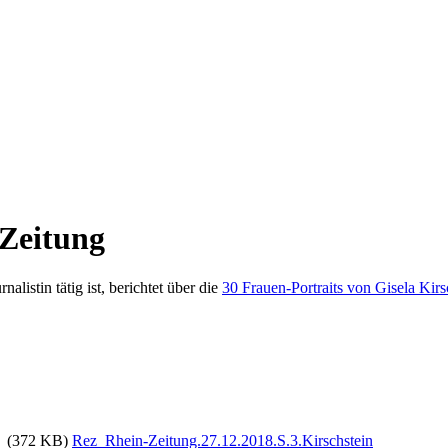
-Zeitung
nalistin tätig ist, berichtet über die
30 Frauen-Portraits von Gisela Kirs
(372 KB)
Rez_Rhein-Zeitung.27.12.2018.S.3.Kirschstein