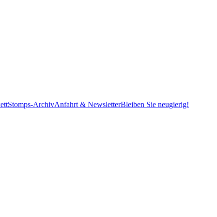
ett
Stomps-Archiv
Anfahrt & Newsletter
Bleiben Sie neugierig!