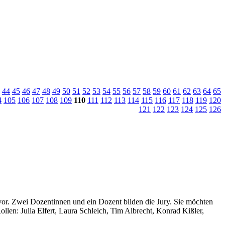
44
45
46
47
48
49
50
51
52
53
54
55
56
57
58
59
60
61
62
63
64
65
4
105
106
107
108
109
110
111
112
113
114
115
116
117
118
119
120
121
122
123
124
125
126
e vor. Zwei Dozentinnen und ein Dozent bilden die Jury. Sie möchten
llen: Julia Elfert, Laura Schleich, Tim Albrecht, Konrad Kißler,