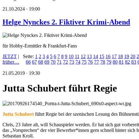
21.10.2024 · 19:00
Helge Nynckes 2. Fiktiver Krimi-Abend
für Hobby-Ermittler & Frankfurt-Fans
JETZT
|
Seite:
1
2
3
4
5
6
7
8
9
10
11
12
13
14
15
16
17
18
19
20
2
früher…
66
67
68
69
70
71
72
73
74
75
76
77
78
79
80
81
82
83
21.05.2019 · 19:30
Jutta Schubert führt Regie
Jutta Schubert
führt Regie bei der szenischen Lesung des Bühnens
Chris, 23 Jahre alt, will Schauspieler werden. Er hat sich gut vorber
das „Vorsprechen“ der vier Bewerber*innen gern schnell hinter sich b
Sebastian Kroll.