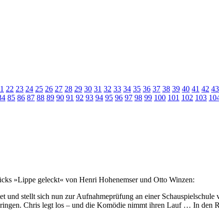
1
22
23
24
25
26
27
28
29
30
31
32
33
34
35
36
37
38
39
40
41
42
43
84
85
86
87
88
89
90
91
92
93
94
95
96
97
98
99
100
101
102
103
10
tücks »Lippe geleckt« von Henri Hohenemser und Otto Winzen:
eitet und stellt sich nun zur Aufnahmeprüfung an einer Schauspielschul
ringen. Chris legt los – und die Komödie nimmt ihren Lauf … In den Ro