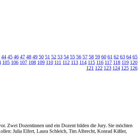
44
45
46
47
48
49
50
51
52
53
54
55
56
57
58
59
60
61
62
63
64
65
4
105
106
107
108
109
110
111
112
113
114
115
116
117
118
119
120
121
122
123
124
125
126
e vor. Zwei Dozentinnen und ein Dozent bilden die Jury. Sie möchten
llen: Julia Elfert, Laura Schleich, Tim Albrecht, Konrad Kißler,