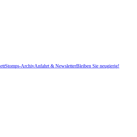
ett
Stomps-Archiv
Anfahrt & Newsletter
Bleiben Sie neugierig!