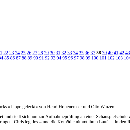
1
22
23
24
25
26
27
28
29
30
31
32
33
34
35
36
37
38
39
40
41
42
43
84
85
86
87
88
89
90
91
92
93
94
95
96
97
98
99
100
101
102
103
10
tücks »Lippe geleckt« von Henri Hohenemser und Otto Winzen:
eitet und stellt sich nun zur Aufnahmeprüfung an einer Schauspielschul
ringen. Chris legt los – und die Komödie nimmt ihren Lauf … In den Ro