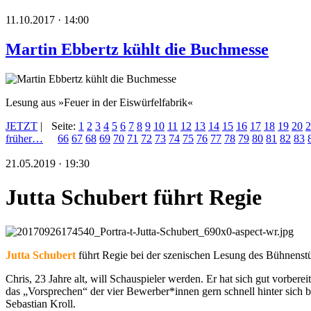
11.10.2017 · 14:00
Martin Ebbertz kühlt die Buchmesse
Lesung aus »Feuer in der Eiswürfelfabrik«
JETZT
|
Seite:
1
2
3
4
5
6
7
8
9
10
11
12
13
14
15
16
17
18
19
20
2
früher…
66
67
68
69
70
71
72
73
74
75
76
77
78
79
80
81
82
83
21.05.2019 · 19:30
Jutta Schubert führt Regie
Jutta Schubert
führt Regie bei der szenischen Lesung des Bühnens
Chris, 23 Jahre alt, will Schauspieler werden. Er hat sich gut vorber
das „Vorsprechen“ der vier Bewerber*innen gern schnell hinter sich b
Sebastian Kroll.