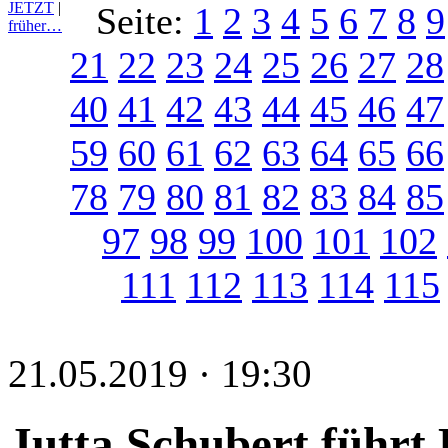
JETZT
|
Seite:
1
2
3
4
5
6
7
8
9
früher…
21
22
23
24
25
26
27
28
40
41
42
43
44
45
46
47
59
60
61
62
63
64
65
66
78
79
80
81
82
83
84
85
97
98
99
100
101
102
111
112
113
114
115
21.05.2019 · 19:30
Jutta Schubert führt 