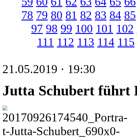
59
60
61
62
63
64
65
66
78
79
80
81
82
83
84
85
97
98
99
100
101
102
111
112
113
114
115
21.05.2019 · 19:30
Jutta Schubert führt 