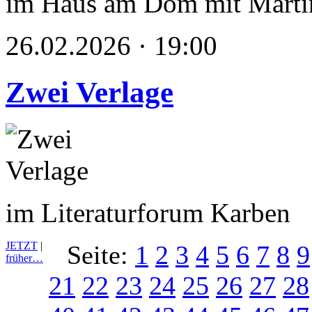
im Haus am Dom mit Marti
26.02.2026 · 19:00
Zwei Verlage
im Literaturforum Karben
JETZT
|
Seite:
1
2
3
4
5
6
7
8
9
früher…
21
22
23
24
25
26
27
28