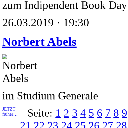
zum Indipendent Book Day
26.03.2019 · 19:30
Norbert Abels
im Studium Generale
JETZT
|
Seite:
1
2
3
4
5
6
7
8
9
früher…
21
22
23
24
25
26
27
28