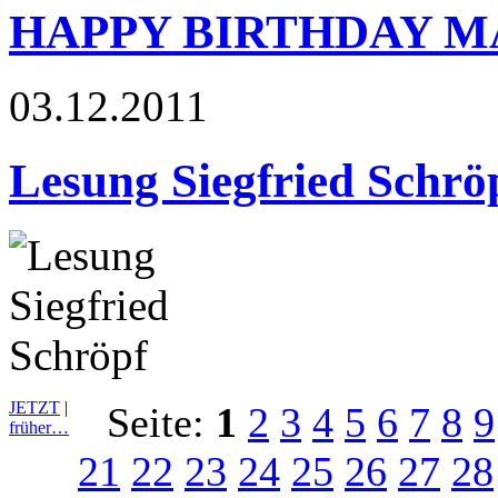
HAPPY BIRTHDAY 
03.12.2011
Lesung Siegfried Schrö
JETZT
|
Seite:
1
2
3
4
5
6
7
8
9
früher…
21
22
23
24
25
26
27
28