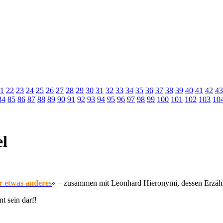
1
22
23
24
25
26
27
28
29
30
31
32
33
34
35
36
37
38
39
40
41
42
43
84
85
86
87
88
89
90
91
92
93
94
95
96
97
98
99
100
101
102
103
10
l
r etwas anderes
« – zusammen mit Leonhard Hieronymi, dessen Erzähl
t sein darf!