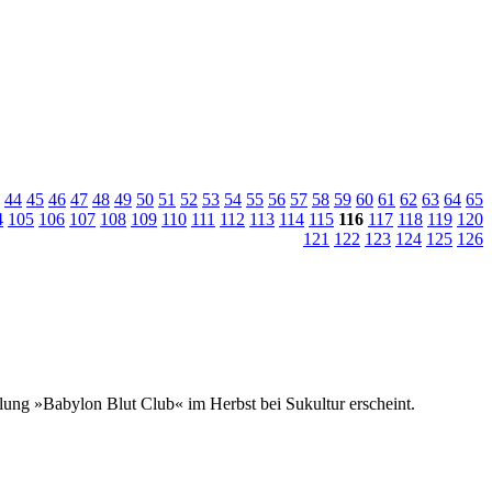
44
45
46
47
48
49
50
51
52
53
54
55
56
57
58
59
60
61
62
63
64
65
4
105
106
107
108
109
110
111
112
113
114
115
116
117
118
119
120
121
122
123
124
125
126
ung »Babylon Blut Club« im Herbst bei Sukultur erscheint.