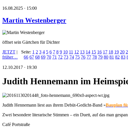
16.08.2025 · 15:00
Martin Westenberger
öffnet sein Gärtchen für Dichter
JETZT
|
Seite:
1
2
3
4
5
6
7
8
9
10
11
12
13
14
15
16
17
18
19
20
2
früher…
66
67
68
69
70
71
72
73
74
75
76
77
78
79
80
81
82
83
12.10.2017 · 19:30
Judith Hennemann im Heimspie
Judith Hennemann liest aus ihrem Debüt-Gedicht-Band »
Bauplan fü
Zwei besondere literarische Stimmen – ein Duett, auf das man gespann
Café Portstraße