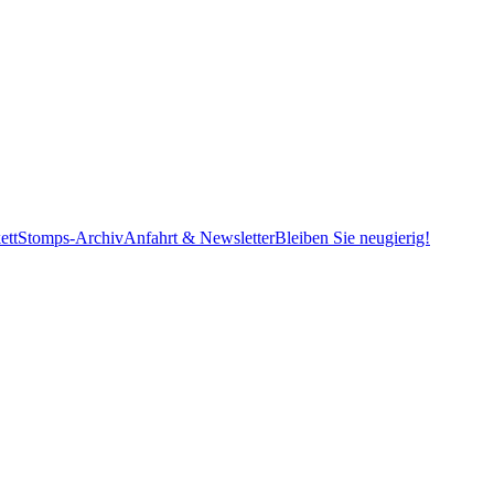
ett
Stomps-Archiv
Anfahrt & Newsletter
Bleiben Sie neugierig!