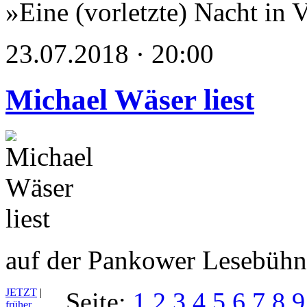
»Eine (vorletzte) Nacht in 
23.07.2018 · 20:00
Michael Wäser liest
auf der Pankower Lesebüh
JETZT
|
Seite:
1
2
3
4
5
6
7
8
9
früher…