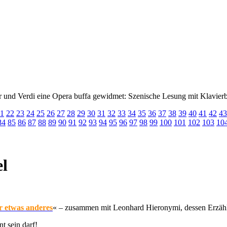
 und Verdi eine Opera buffa gewidmet: Szenische Lesung mit Klavierb
1
22
23
24
25
26
27
28
29
30
31
32
33
34
35
36
37
38
39
40
41
42
43
84
85
86
87
88
89
90
91
92
93
94
95
96
97
98
99
100
101
102
103
10
l
r etwas anderes
« – zusammen mit Leonhard Hieronymi, dessen Erzähl
t sein darf!