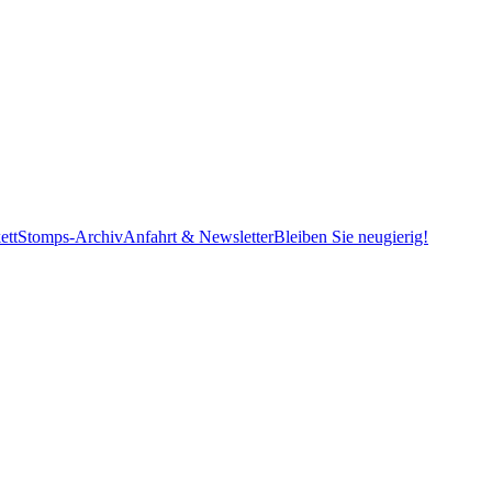
ett
Stomps-Archiv
Anfahrt & Newsletter
Bleiben Sie neugierig!