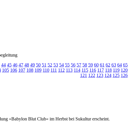
egleitung
44
45
46
47
48
49
50
51
52
53
54
55
56
57
58
59
60
61
62
63
64
65
4
105
106
107
108
109
110
111
112
113
114
115
116
117
118
119
120
121
122
123
124
125
126
ung »Babylon Blut Club« im Herbst bei Sukultur erscheint.