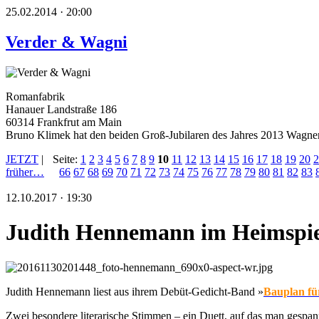
25.02.2014 · 20:00
Verder & Wagni
Romanfabrik
Hanauer Landstraße 186
60314 Frankfrut am Main
Bruno Klimek hat den beiden Groß-Jubilaren des Jahres 2013 Wagner
JETZT
|
Seite:
1
2
3
4
5
6
7
8
9
10
11
12
13
14
15
16
17
18
19
20
2
früher…
66
67
68
69
70
71
72
73
74
75
76
77
78
79
80
81
82
83
12.10.2017 · 19:30
Judith Hennemann im Heimspie
Judith Hennemann liest aus ihrem Debüt-Gedicht-Band »
Bauplan fü
Zwei besondere literarische Stimmen – ein Duett, auf das man gespann