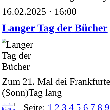
16.02.2025 · 16:00
Langer Tag der Bücher
Zum 21. Mal dei Frankfurte
(Sonn)Tag lang
JETZT
|
Seite:
1
2
3
4
5
6
7
8
9
früher…