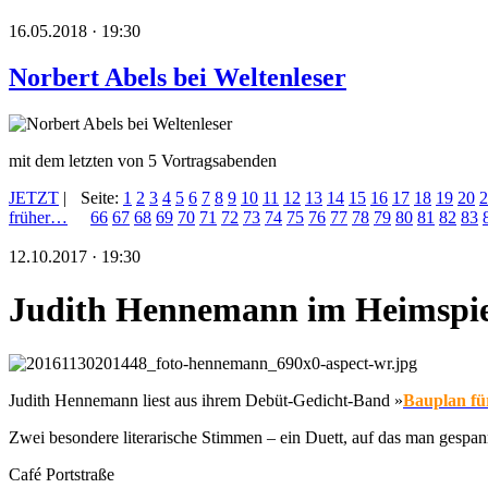
16.05.2018 · 19:30
Norbert Abels bei Weltenleser
mit dem letzten von 5 Vortragsabenden
JETZT
|
Seite:
1
2
3
4
5
6
7
8
9
10
11
12
13
14
15
16
17
18
19
20
2
früher…
66
67
68
69
70
71
72
73
74
75
76
77
78
79
80
81
82
83
12.10.2017 · 19:30
Judith Hennemann im Heimspie
Judith Hennemann liest aus ihrem Debüt-Gedicht-Band »
Bauplan fü
Zwei besondere literarische Stimmen – ein Duett, auf das man gespann
Café Portstraße