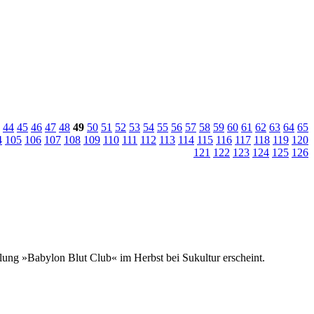
44
45
46
47
48
49
50
51
52
53
54
55
56
57
58
59
60
61
62
63
64
65
4
105
106
107
108
109
110
111
112
113
114
115
116
117
118
119
120
121
122
123
124
125
126
ung »Babylon Blut Club« im Herbst bei Sukultur erscheint.