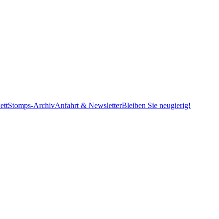
ett
Stomps-Archiv
Anfahrt & Newsletter
Bleiben Sie neugierig!