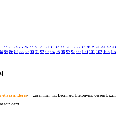
1
22
23
24
25
26
27
28
29
30
31
32
33
34
35
36
37
38
39
40
41
42
43
84
85
86
87
88
89
90
91
92
93
94
95
96
97
98
99
100
101
102
103
10
l
r etwas anderes
« – zusammen mit Leonhard Hieronymi, dessen Erzähl
t sein darf!