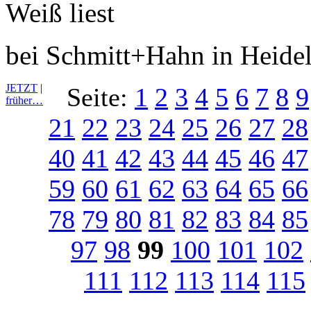
bei Schmitt+Hahn in Heide
JETZT
|
Seite:
1
2
3
4
5
6
7
8
9
früher…
21
22
23
24
25
26
27
28
40
41
42
43
44
45
46
47
59
60
61
62
63
64
65
66
78
79
80
81
82
83
84
85
97
98
99
100
101
102
111
112
113
114
115